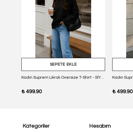
SEPETE EKLE
z Body
Kadın Suprem Likralı Oversize T-Shirt - SİYAH
₺ 499.90
₺ 499.90
Kategoriler
Hesabım