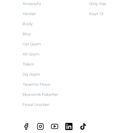
Anasayfa
Giriş Yap
Yeniler
Kayıt Ol
Body
Bluz
Üst Giyim
Alt Giyim
Takım
Dış Giyim
Tesettür Mayo
Ekonomik Paketler
Fırsat Ürünleri