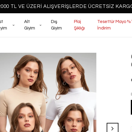
2000 TL VE ÜZERİ ALIŞVERİŞLERDE ÜCRETSİZ KARG
st
Alt
Dış
Plaj
Tesettür Mayo %
iyim
Giyim
Giyim
Şıklığı
İndirim