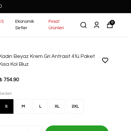
O
15
Ekonomik
Fırsat
0
Setler
Ürünleri
Kadın Beyaz Krem Gri Antrasit 4'lü Paket
Kısa Kol Bluz
₺ 754.90
Beden
S
M
L
XL
2XL