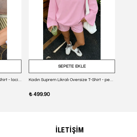
SEPETE EKLE
Kadın Suprem Likralı Oversize T-Shirt - lacivert
Kadın Suprem Likralı Oversize T-Shirt - pembe
₺ 499.90
₺ 499
İLETİŞİM