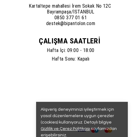
Kartaltepe mahallesi İrem Sokak No 12C
Bayrampaşa/İSTANBUL
0850 377 01 61
destek@bipantolon.com
ÇALIŞMA SAATLERİ
Hafta İçi: 09:00 - 18:00
Hafta Sonu: Kapalı
Alışveriş deneyiminizi iyileştirmek için
yasal düzenlemelere uygun çerezler
(cookies) kullanıyoruz. Detaylı bilgiye
Gizlilik ve Çerez Politikası
sayfamızdan
erişebilirsiniz.