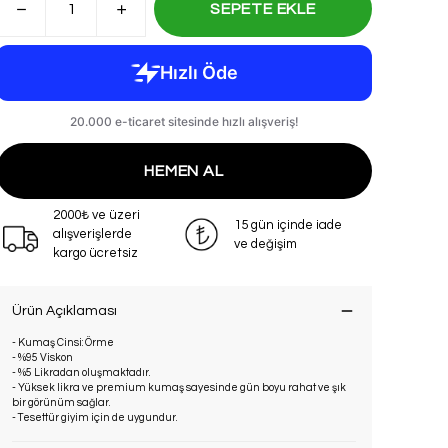
SEPETE EKLE
HEMEN AL
2000₺ ve üzeri
15 gün içinde iade
alışverişlerde
ve değişim
kargo ücretsiz
Ürün Açıklaması
- Kumaş Cinsi: Örme
- %95 Viskon
- %5 Likradan oluşmaktadır.
- Yüksek likra ve premium kumaş sayesinde gün boyu rahat ve şık
bir görünüm sağlar.
- Tesettür giyim için de uygundur.