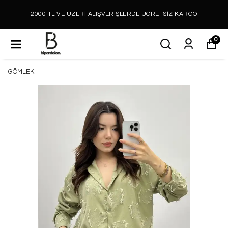
2000 TL VE ÜZERİ ALIŞVERİŞLERDE ÜCRETSİZ KARGO
0
GÖMLEK