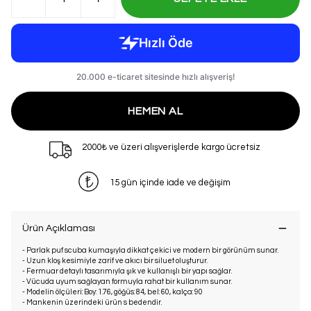
HEMEN AL
2000₺ ve üzeri alışverişlerde kargo ücretsiz
15 gün içinde iade ve değişim
Ürün Açıklaması
- Parlak puf scuba kumaşıyla dikkat çekici ve modern bir görünüm sunar.
- Uzun kloş kesimiyle zarif ve akıcı bir siluet oluşturur.
- Fermuar detaylı tasarımıyla şık ve kullanışlı bir yapı sağlar.
- Vücuda uyum sağlayan formuyla rahat bir kullanım sunar.
- Modelin ölçüleri: Boy: 1.76, göğüs: 84, bel: 60, kalça: 90
- Mankenin üzerindeki ürün s bedendir.