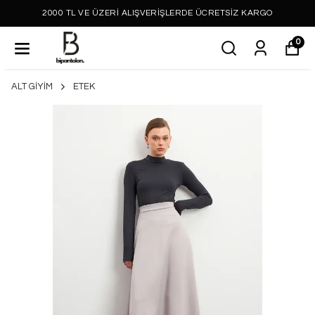
2000 TL VE ÜZERİ ALIŞVERİŞLERDE ÜCRETSİZ KARGO
0
ALT GİYİM
ETEK