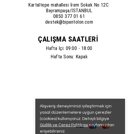
Kartaltepe mahallesi İrem Sokak No 12C
Bayrampaşa/İSTANBUL
0850 377 01 61
destek@bipantolon.com
ÇALIŞMA SAATLERİ
Hafta İçi: 09:00 - 18:00
Hafta Sonu: Kapalı
Alışveriş deneyiminizi iyileştirmek için
yasal düzenlemelere uygun çerezler
(cookies) kullanıyoruz. Detaylı bilgiye
Gizlilik ve Çerez Politikası
sayfamızdan
erişebilirsiniz.