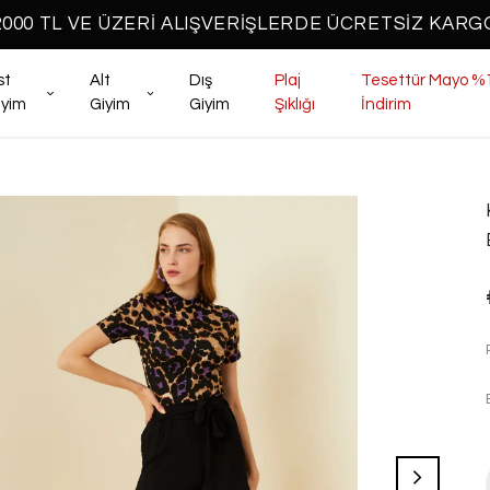
2000 TL VE ÜZERİ ALIŞVERİŞLERDE ÜCRETSİZ KARG
st
Alt
Dış
Plaj
Tesettür Mayo %
iyim
Giyim
Giyim
Şıklığı
İndirim