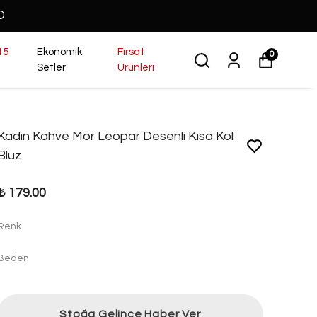
O
15
Ekonomik
Fırsat
0
Setler
Ürünleri
Kadın Kahve Mor Leopar Desenli Kısa Kol
Bluz
₺ 179.00
Renk
Beden
Stoğa Gelince Haber Ver