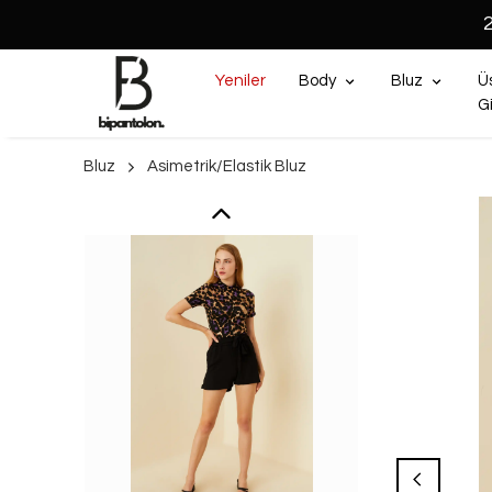
Yeniler
Body
Bluz
Ü
G
Bluz
Asimetrik/Elastik Bluz