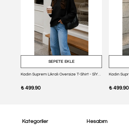
SEPETE EKLE
z Body
Kadın Suprem Likralı Oversize T-Shirt - SİYAH
₺ 499.90
₺ 499.90
Kategoriler
Hesabım