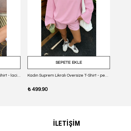
SEPETE EKLE
Kadın Suprem Likralı Oversize T-Shirt - lacivert
Kadın Suprem Likralı Oversize T-Shirt - pembe
₺ 499.90
₺ 499
İLETİŞİM