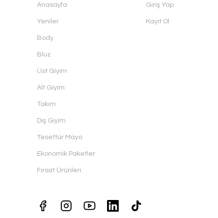
Anasayfa
Giriş Yap
Yeniler
Kayıt Ol
Body
Bluz
Üst Giyim
Alt Giyim
Takım
Dış Giyim
Tesettür Mayo
Ekonomik Paketler
Fırsat Ürünleri