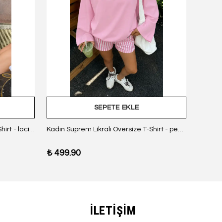
SEPETE EKLE
Kadın Suprem Likralı Oversize T-Shirt - lacivert
Kadın Suprem Likralı Oversize T-Shirt - pembe
₺ 499.90
₺ 499
İLETİŞİM