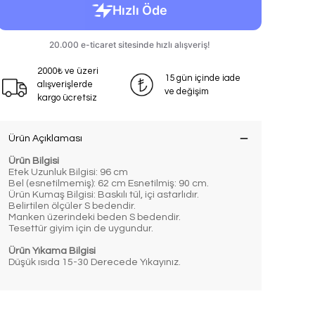
2000₺ ve üzeri
15 gün içinde iade
alışverişlerde
ve değişim
kargo ücretsiz
Ürün Açıklaması
Ürün Bilgisi
Etek Uzunluk Bilgisi: 96 cm
Bel (esnetilmemiş): 62 cm Esnetilmiş: 90 cm.
Ürün Kumaş Bilgisi: Baskılı tül, içi astarlıdır.
Belirtilen ölçüler S bedendir.
Manken üzerindeki beden S bedendir.
Tesettür giyim için de uygundur.
Ürün Yıkama Bilgisi
Düşük ısıda 15-30 Derecede Yıkayınız.