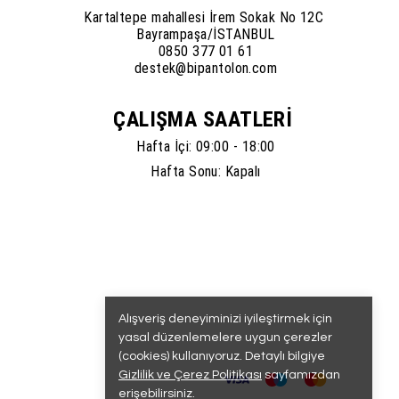
Kartaltepe mahallesi İrem Sokak No 12C
Bayrampaşa/İSTANBUL
0850 377 01 61
destek@bipantolon.com
ÇALIŞMA SAATLERİ
Hafta İçi: 09:00 - 18:00
Hafta Sonu: Kapalı
Alışveriş deneyiminizi iyileştirmek için
yasal düzenlemelere uygun çerezler
(cookies) kullanıyoruz. Detaylı bilgiye
Gizlilik ve Çerez Politikası
sayfamızdan
erişebilirsiniz.