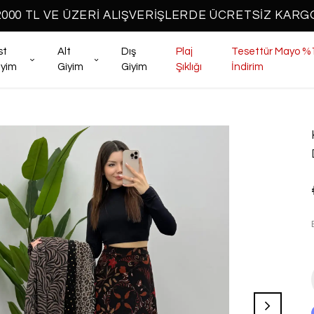
2000 TL VE ÜZERİ ALIŞVERİŞLERDE ÜCRETSİZ KARG
st
Alt
Dış
Plaj
Tesettür Mayo %
iyim
Giyim
Giyim
Şıklığı
İndirim