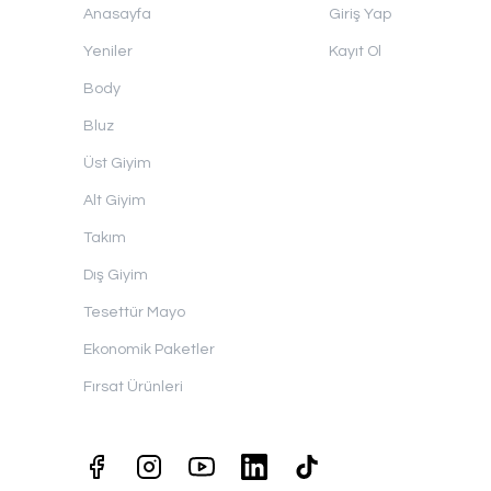
Anasayfa
Giriş Yap
Yeniler
Kayıt Ol
Body
Bluz
Üst Giyim
Alt Giyim
Takım
Dış Giyim
Tesettür Mayo
Ekonomik Paketler
Fırsat Ürünleri