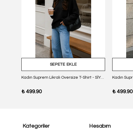
SEPETE EKLE
z Body
Kadın Suprem Likralı Oversize T-Shirt - SİYAH
₺ 499.90
₺ 499.90
Kategoriler
Hesabım