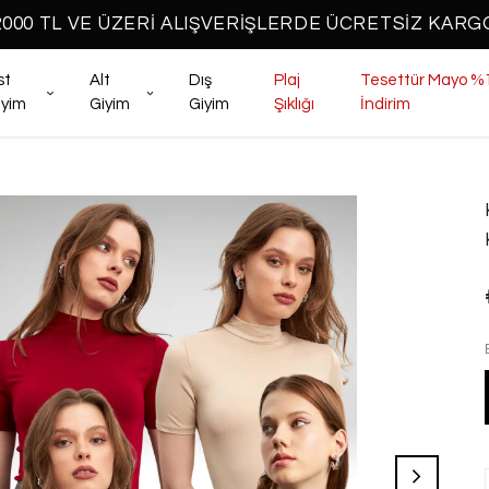
2000 TL VE ÜZERİ ALIŞVERİŞLERDE ÜCRETSİZ KARG
st
Alt
Dış
Plaj
Tesettür Mayo %
iyim
Giyim
Giyim
Şıklığı
İndirim