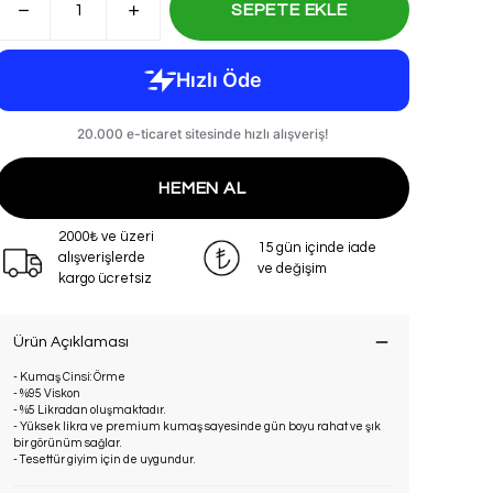
SEPETE EKLE
HEMEN AL
2000₺ ve üzeri
15 gün içinde iade
alışverişlerde
ve değişim
kargo ücretsiz
Ürün Açıklaması
- Kumaş Cinsi: Örme
- %95 Viskon
- %5 Likradan oluşmaktadır.
- Yüksek likra ve premium kumaş sayesinde gün boyu rahat ve şık
bir görünüm sağlar.
- Tesettür giyim için de uygundur.