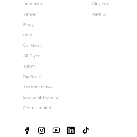
Anasayfa
Giriş Yap
Yeniler
Kayıt Ol
Body
Bluz
Üst Giyim
Alt Giyim
Takım
Dış Giyim
Tesettür Mayo
Ekonomik Paketler
Fırsat Ürünleri