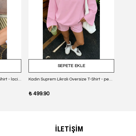
SEPETE EKLE
Kadın Suprem Likralı Oversize T-Shirt - lacivert
Kadın Suprem Likralı Oversize T-Shirt - pembe
₺ 499.90
₺ 499
İLETİŞİM