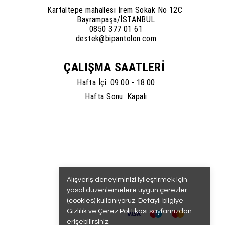
Kartaltepe mahallesi İrem Sokak No 12C
Bayrampaşa/İSTANBUL
0850 377 01 61
destek@bipantolon.com
ÇALIŞMA SAATLERİ
Hafta İçi: 09:00 - 18:00
Hafta Sonu: Kapalı
Alışveriş deneyiminizi iyileştirmek için
yasal düzenlemelere uygun çerezler
(cookies) kullanıyoruz. Detaylı bilgiye
Gizlilik ve Çerez Politikası
sayfamızdan
erişebilirsiniz.