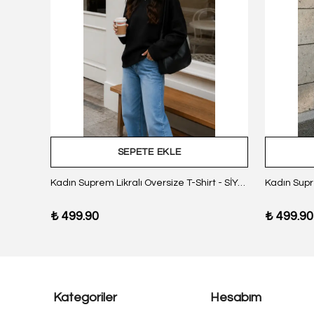
SEPETE EKLE
z Body
Kadın Suprem Likralı Oversize T-Shirt - SİYAH
₺ 499.90
₺ 499.90
Kategoriler
Hesabım