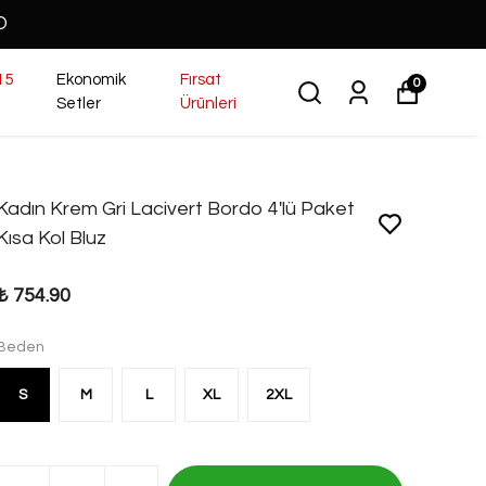
O
15
Ekonomik
Fırsat
0
Setler
Ürünleri
Kadın Krem Gri Lacivert Bordo 4'lü Paket
Kısa Kol Bluz
₺ 754.90
Beden
S
M
L
XL
2XL