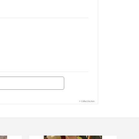
⚡ CollectAction