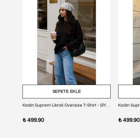
SEPETE EKLE
z Body
Kadın Suprem Likralı Oversize T-Shirt - SİYAH
₺ 499.90
₺ 499.90