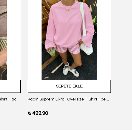
SEPETE EKLE
Kadın Suprem Likralı Oversize T-Shirt - lacivert
Kadın Suprem Likralı Oversize T-Shirt - pembe
₺ 499.90
₺ 499