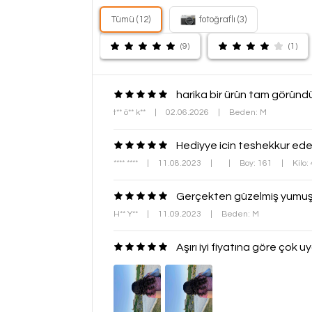
Tümü (12)
fotoğraflı (3)
(9)
(1)
harika bir ürün tam göründ
t** ö** k**
|
02.06.2026
|
Beden: M
Hediyye icin teshekkur ede
**** ****
|
11.08.2023
|
|
Boy: 161
|
Kilo:
Gerçekten güzelmiş yumuş
H** Y**
|
11.09.2023
|
Beden: M
Aşırı iyi fiyatına göre çok 