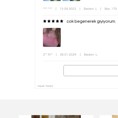
**** ****
|
15.09.2023
|
Beden: L
|
Boy: 170
cok begenerek giyiyorum.
Z** N**
|
26.01.2024
|
Beden: L
Kaynak: Trendyol