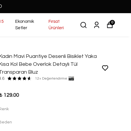
O
15
Ekonomik
Fırsat
0
Setler
Ürünleri
Kadın Mavi Puantiye Desenli Bisiklet Yaka
Kısa Kol Bebe Overlok Detaylı Tül
Transparan Bluz
4.6
12+ Değerlendirme
₺ 129.00
Renk
Beden