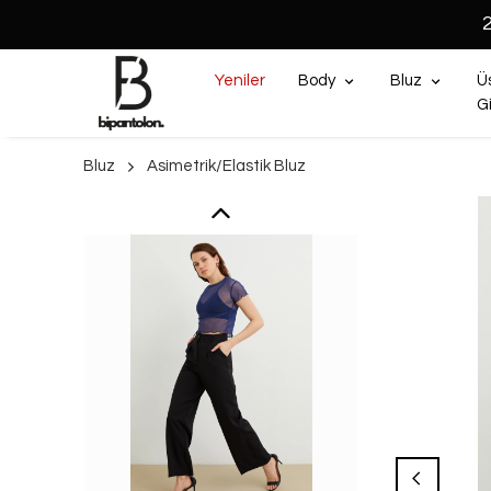
Yeniler
Body
Bluz
Ü
G
Bluz
Asimetrik/Elastik Bluz