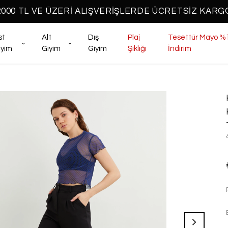
2000 TL VE ÜZERİ ALIŞVERİŞLERDE ÜCRETSİZ KARG
st
Alt
Dış
Plaj
Tesettür Mayo %
iyim
Giyim
Giyim
Şıklığı
İndirim