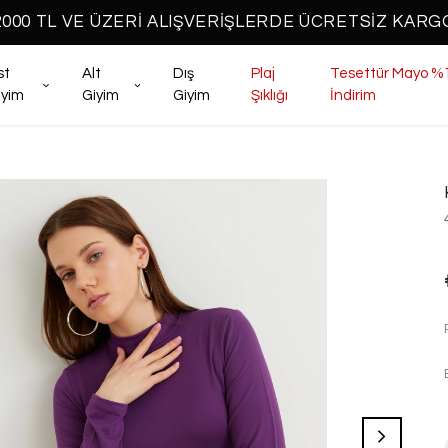
2000 TL VE ÜZERİ ALIŞVERİŞLERDE ÜCRETSİZ KARG
st
Alt
Dış
Plaj
Tesettür Mayo %
iyim
Giyim
Giyim
Şıklığı
İndirim