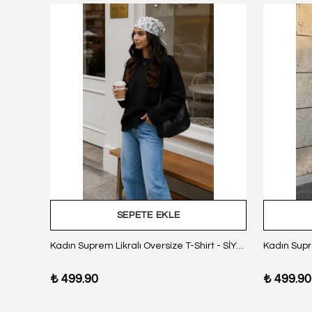
SEPETE EKLE
z Body
Kadın Suprem Likralı Oversize T-Shirt - SİYAH
₺ 499.90
₺ 499.90