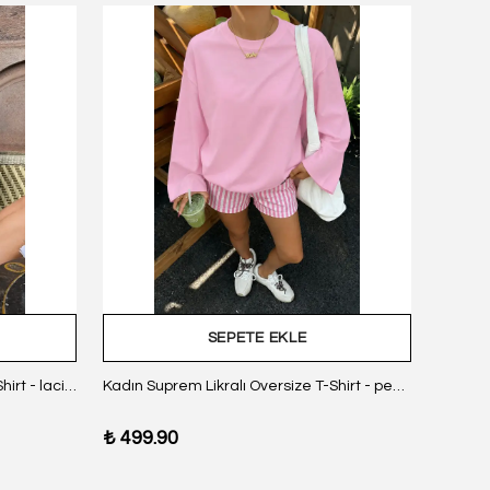
SEPETE EKLE
Kadın Suprem Likralı Oversize T-Shirt - lacivert
Kadın Suprem Likralı Oversize T-Shirt - pembe
₺ 499.90
₺ 499