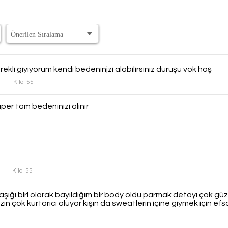
rekli giyiyorum kendi bedeninjzi alabilirsiniz duruşu vok hoş
|
Kilo: 55
üper tam bedeninizi alınır
|
Kilo: 55
ığı biri olarak bayıldığım bir body oldu parmak detayı çok güz
n çok kurtarıcı oluyor kışın da sweatlerin içine giymek için ef