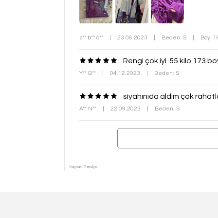
z** b** ö**
|
23.08.2023
|
Beden: S
|
Boy: 
Rengi çok iyi. 55 kilo 173 
Y** B**
|
04.12.2023
|
Beden: S
siyahınıda aldım çok rahatl
A** N**
|
22.09.2023
|
Beden: S
Kaynak: Trendyol