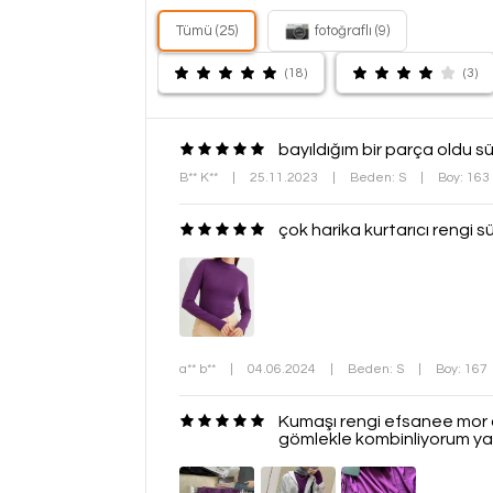
Tümü (25)
fotoğraflı (9)
(18)
(3)
bayıldığım bir parça oldu sü
B** K**
|
25.11.2023
|
Beden: S
|
Boy: 163
çok harika kurtarıcı rengi s
a** b**
|
04.06.2024
|
Beden: S
|
Boy: 167
Kumaşı rengi efsanee mor aş
gömlekle kombinliyorum yazı