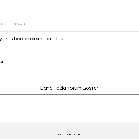
160
|
Kilo: 43
boyum. s beden aldım tam oldu.
ar
Daha Fazla Yorum Göster
Yeni Eklenenler