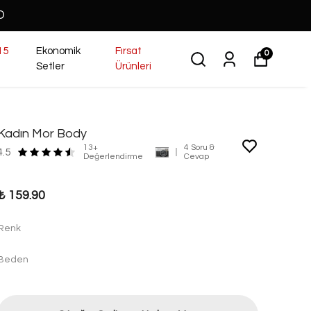
O
15
Ekonomik
Fırsat
0
Setler
Ürünleri
Kadın Mor Body
13+
4 Soru &
4.5
Değerlendirme
Cevap
₺ 159.90
Renk
Beden