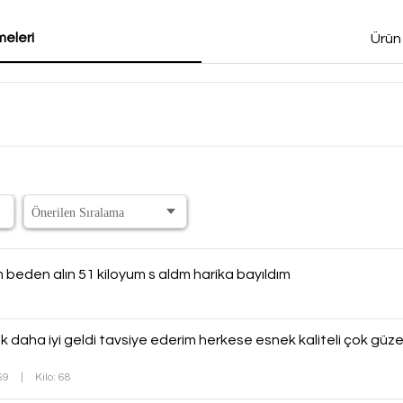
eleri
Ürün
m beden alın 51 kiloyum s aldm harika bayıldım
daha iyi geldi tavsiye ederim herkese esnek kaliteli çok güzel
159
|
Kilo: 68