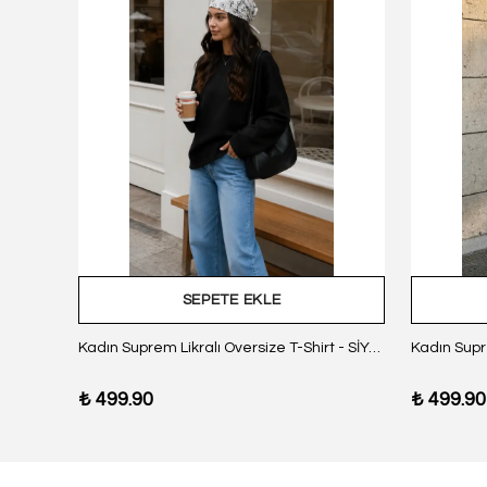
SEPETE EKLE
z Body
Kadın Suprem Likralı Oversize T-Shirt - SİYAH
₺ 499.90
₺ 499.90