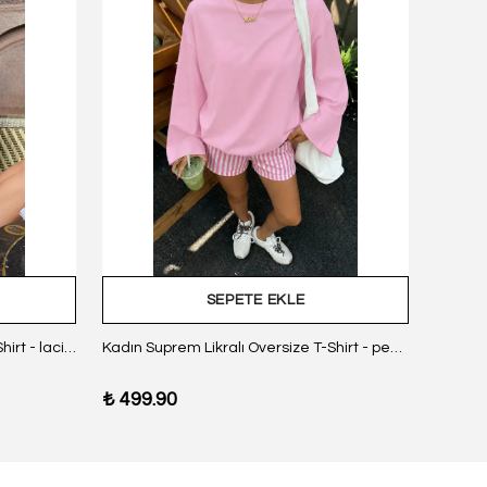
SEPETE EKLE
Kadın Suprem Likralı Oversize T-Shirt - lacivert
Kadın Suprem Likralı Oversize T-Shirt - pembe
₺ 499.90
₺ 499