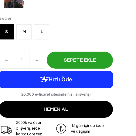
Beden
S
M
L
SEPETE EKLE
HEMEN AL
2000₺ ve üzeri
15 gün içinde iade
alışverişlerde
ve değişim
kargo ücretsiz