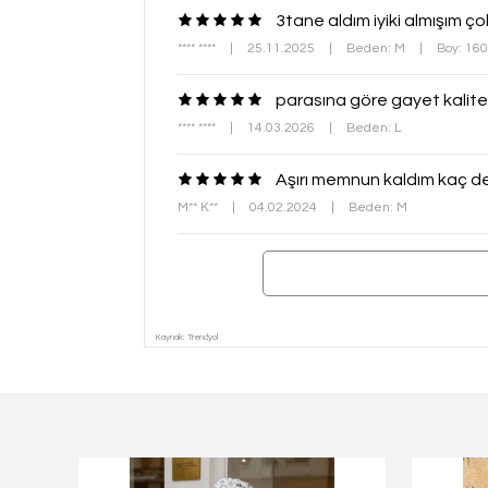
3tane aldım iyiki almışım ç
**** ****
|
25.11.2025
|
Beden: M
|
Boy: 16
parasına göre gayet kalitel
**** ****
|
14.03.2026
|
Beden: L
Aşırı memnun kaldım kaç d
M** K**
|
04.02.2024
|
Beden: M
Kaynak: Trendyol