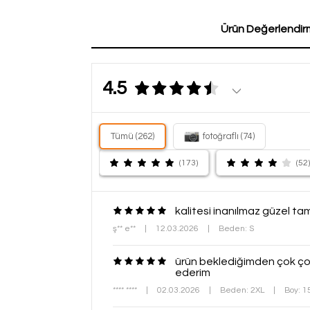
Ürün Değerlendirm
4.5
Tümü (262)
fotoğraflı (74)
(173)
(52)
kalitesi inanılmaz güzel ta
ş** e**
|
12.03.2026
|
Beden: S
ürün beklediğimden çok çok 
ederim
**** ****
|
02.03.2026
|
Beden: 2XL
|
Boy: 