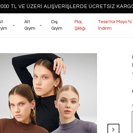
2000 TL VE ÜZERİ ALIŞVERİŞLERDE ÜCRETSİZ KARG
st
Alt
Dış
Plaj
Tesettür Mayo %
iyim
Giyim
Giyim
Şıklığı
İndirim