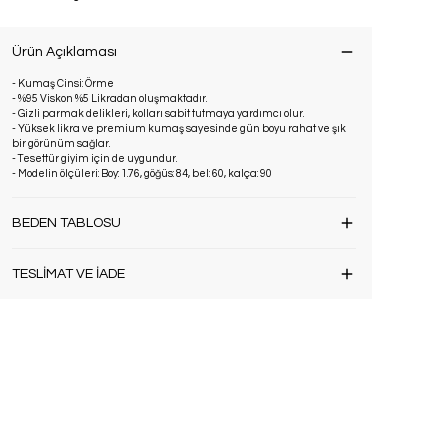
Ürün Açıklaması
- Kumaş Cinsi: Örme
- %95 Viskon %5 Likradan oluşmaktadır.
- Gizli parmak delikleri, kolları sabit tutmaya yardımcı olur.
- Yüksek likra ve premium kumaş sayesinde gün boyu rahat ve şık
bir görünüm sağlar.
- Tesettür giyim için de uygundur.
- Modelin ölçüleri: Boy: 1.76, göğüs: 84, bel: 60, kalça: 90
BEDEN TABLOSU
TESLİMAT VE İADE