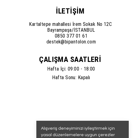
İLETİŞİM
Kartaltepe mahallesi İrem Sokak No 12C
Bayrampaşa/İSTANBUL
0850 377 01 61
destek@bipantolon.com
ÇALIŞMA SAATLERİ
Hafta İçi: 09:00 - 18:00
Hafta Sonu: Kapalı
Alışveriş deneyiminizi iyileştirmek için
yasal düzenlemelere uygun çerezler