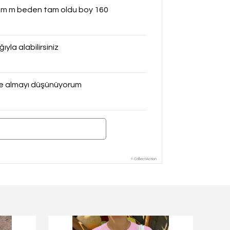
loyum m beden tam oldu boy 160
yla alabilirsiniz
de almayı düşünüyorum
⚡ CollectAction