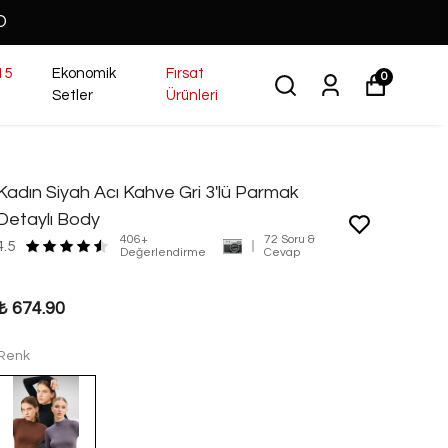
O
15
Ekonomik
Fırsat
0
Setler
Ürünleri
Kadın Siyah Acı Kahve Gri 3'lü Parmak
Detaylı Body
406+
72 Soru &
4.5
Değerlendirme
Cevap
₺ 674.90
Renk