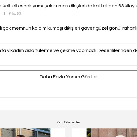
ok kaliteli esnek yumuşak kumaş dikişleri de kaliteli ben 63 ki
0
|
Kilo: 63
i çok memnun kaldım kumaşı dikişleri gayet güzel gönül rahatlığı
efa yıkadım asla tülerme ve çekme yapmadı. Desenlilerinden 
Daha Fazla Yorum Göster
Yeni Eklenenler