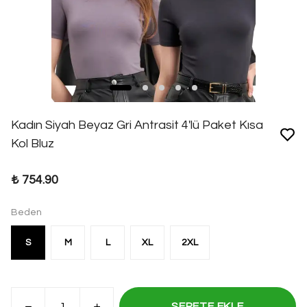
Kadın Siyah Beyaz Gri Antrasit 4'lü Paket Kısa
Kol Bluz
₺ 754.90
Beden
S
M
L
XL
2XL
SEPETE EKLE