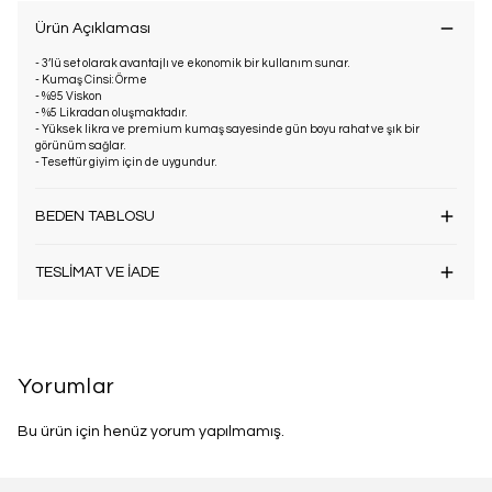
Ürün Açıklaması
- 3’lü set olarak avantajlı ve ekonomik bir kullanım sunar.
- Kumaş Cinsi: Örme
- %95 Viskon
- %5 Likradan oluşmaktadır.
- Yüksek likra ve premium kumaş sayesinde gün boyu rahat ve şık bir
görünüm sağlar.
- Tesettür giyim için de uygundur.
BEDEN TABLOSU
TESLİMAT VE İADE
Yorumlar
Bu ürün için henüz yorum yapılmamış.