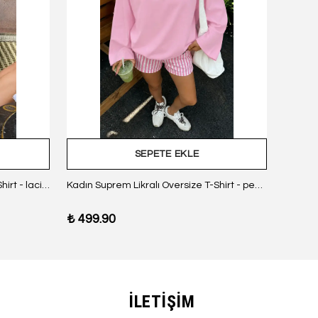
SEPETE EKLE
Kadın Suprem Likralı Oversize T-Shirt - lacivert
Kadın Suprem Likralı Oversize T-Shirt - pembe
₺ 499.90
₺ 499
İLETİŞİM