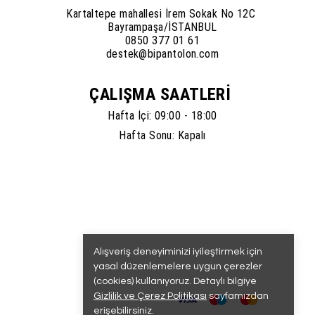
Kartaltepe mahallesi İrem Sokak No 12C
Bayrampaşa/İSTANBUL
0850 377 01 61
destek@bipantolon.com
ÇALIŞMA SAATLERİ
Hafta İçi: 09:00 - 18:00
Hafta Sonu: Kapalı
Alışveriş deneyiminizi iyileştirmek için
yasal düzenlemelere uygun çerezler
(cookies) kullanıyoruz. Detaylı bilgiye
Gizlilik ve Çerez Politikası
sayfamızdan
erişebilirsiniz.