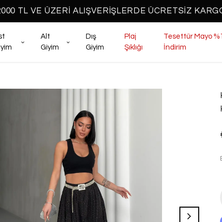
2000 TL VE ÜZERİ ALIŞVERİŞLERDE ÜCRETSİZ KARG
st
Alt
Dış
Plaj
Tesettür Mayo %
iyim
Giyim
Giyim
Şıklığı
İndirim