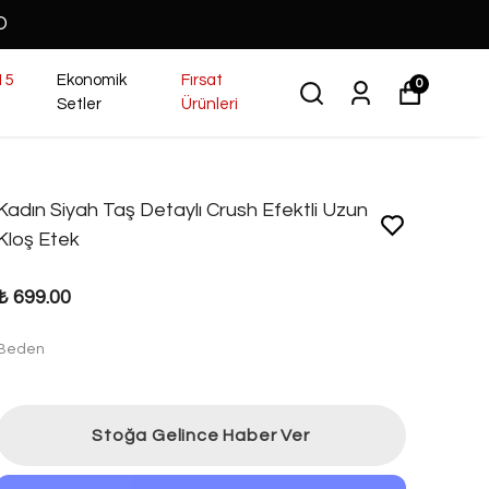
O
15
Ekonomik
Fırsat
0
Setler
Ürünleri
Kadın Siyah Taş Detaylı Crush Efektli Uzun
Kloş Etek
₺ 699.00
Beden
Stoğa Gelince Haber Ver