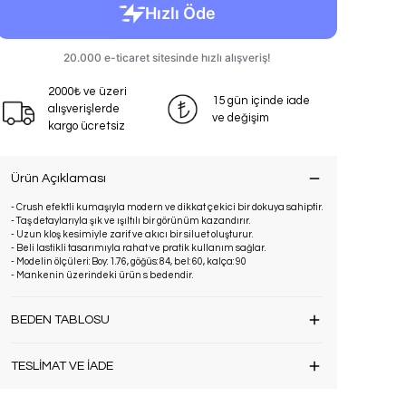
2000₺ ve üzeri
15 gün içinde iade
alışverişlerde
ve değişim
kargo ücretsiz
Ürün Açıklaması
- Crush efektli kumaşıyla modern ve dikkat çekici bir dokuya sahiptir.
- Taş detaylarıyla şık ve ışıltılı bir görünüm kazandırır.
- Uzun kloş kesimiyle zarif ve akıcı bir siluet oluşturur.
- Beli lastikli tasarımıyla rahat ve pratik kullanım sağlar.
- Modelin ölçüleri: Boy: 1.76, göğüs: 84, bel: 60, kalça: 90
- Mankenin üzerindeki ürün s bedendir.
BEDEN TABLOSU
TESLİMAT VE İADE