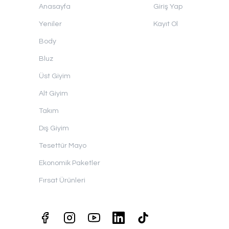
Anasayfa
Giriş Yap
Yeniler
Kayıt Ol
Body
Bluz
Üst Giyim
Alt Giyim
Takım
Dış Giyim
Tesettür Mayo
Ekonomik Paketler
Fırsat Ürünleri