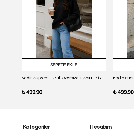
SEPETE EKLE
z Body
Kadın Suprem Likralı Oversize T-Shirt - SİYAH
₺ 499.90
₺ 499.90
Kategoriler
Hesabım