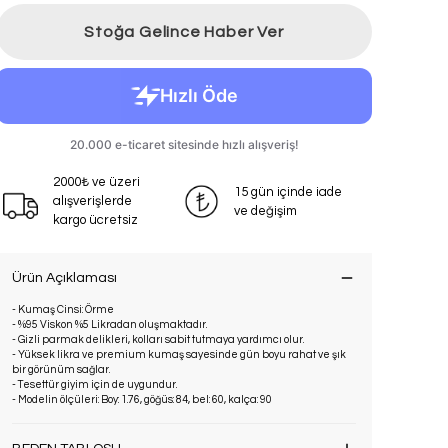
Stoğa Gelince Haber Ver
2000₺ ve üzeri
15 gün içinde iade
alışverişlerde
ve değişim
kargo ücretsiz
Ürün Açıklaması
- Kumaş Cinsi: Örme
- %95 Viskon %5 Likradan oluşmaktadır.
- Gizli parmak delikleri, kolları sabit tutmaya yardımcı olur.
- Yüksek likra ve premium kumaş sayesinde gün boyu rahat ve şık
bir görünüm sağlar.
- Tesettür giyim için de uygundur.
- Modelin ölçüleri: Boy: 1.76, göğüs: 84, bel: 60, kalça: 90