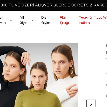
2000 TL VE ÜZERİ ALIŞVERİŞLERDE ÜCRETSİZ KARG
st
Alt
Dış
Plaj
Tesettür Mayo %
iyim
Giyim
Giyim
Şıklığı
İndirim