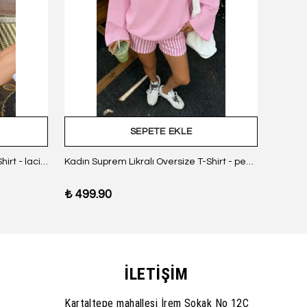
SEPETE EKLE
Kadın Suprem Likralı Oversize T-Shirt - lacivert
Kadın Suprem Likralı Oversize T-Shirt - pembe
₺ 499.90
₺ 499
İLETİŞİM
Kartaltepe mahallesi İrem Sokak No 12C