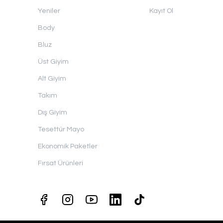
Yeniler
Kayıt Ol
Body
Bluz
Üst Giyim
Alt Giyim
Takım
Dış Giyim
Tesettür Mayo
Ekonomik Paketler
Fırsat Ürünleri