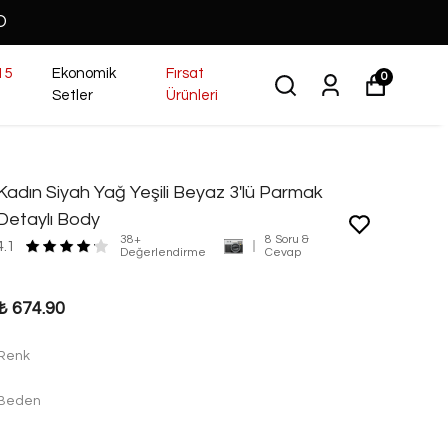
O
15
Ekonomik
Fırsat
0
Setler
Ürünleri
Kadın Siyah Yağ Yeşili Beyaz 3'lü Parmak
Detaylı Body
38+
8 Soru &
4.1
Değerlendirme
Cevap
₺ 674.90
Renk
Beden