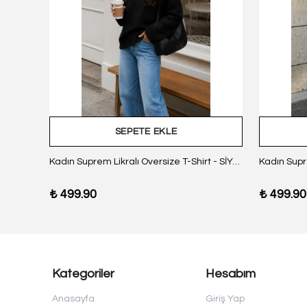
SEPETE EKLE
z Body
Kadın Suprem Likralı Oversize T-Shirt - SİYAH
₺ 499.90
₺ 499.90
Kategoriler
Hesabım
Anasayfa
Giriş Yap