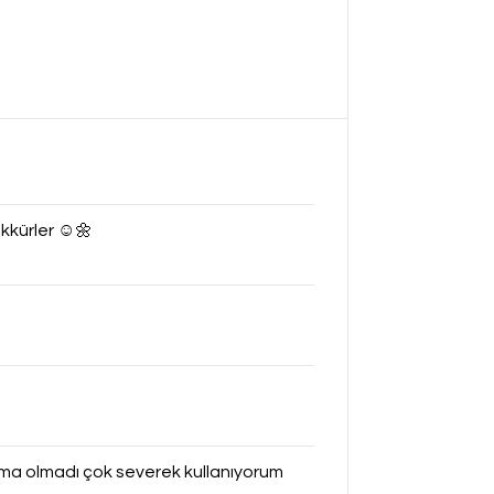
kkürler ☺️🌼
a olmadı çok severek kullanıyorum