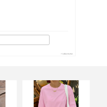
⚡ CollectAction