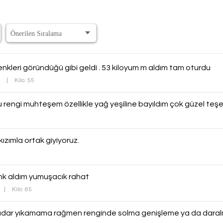
nkleri göründüğü gibi geldi . 53 kiloyum m aldım tam oturdu
0
|
Kilo: 55
engi muhteşem özellikle yağ yeşiline bayıldım çok güzel teşe
ızımla ortak giyiyoruz.
enk aldım yumuşacık rahat
|
Kilo: 65
adar yıkamama rağmen renginde solma genişleme ya da daralm