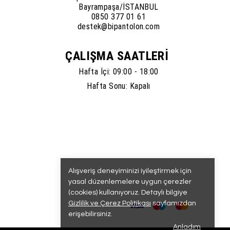
Bayrampaşa/İSTANBUL
0850 377 01 61
destek@bipantolon.com
ÇALIŞMA SAATLERİ
Hafta İçi: 09:00 - 18:00
Hafta Sonu: Kapalı
Alışveriş deneyiminizi iyileştirmek için
yasal düzenlemelere uygun çerezler
(cookies) kullanıyoruz. Detaylı bilgiye
Gizlilik ve Çerez Politikası
sayfamızdan
erişebilirsiniz.
Anladım