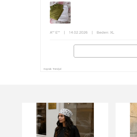
A** E**
|
14.02.2026
|
Beden: XL
Kaynak: Trendyol