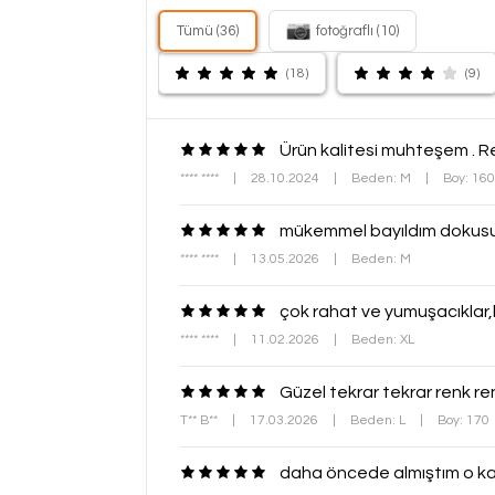
Tümü (36)
fotoğraflı (10)
(18)
(9)
Ürün kalitesi muhteşem . Re
**** ****
|
28.10.2024
|
Beden: M
|
Boy: 16
mükemmel bayıldım dokusu r
**** ****
|
13.05.2026
|
Beden: M
çok rahat ve yumuşacıklar,k
**** ****
|
11.02.2026
|
Beden: XL
Güzel tekrar tekrar renk r
T** B**
|
17.03.2026
|
Beden: L
|
Boy: 170
daha öncede almıştım o k