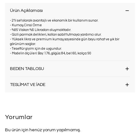
Ürün Açıklaması
- 2’li set olarak avantajlı ve ekonomik bir kullanım sunar.
- Kumaş Cinsi: Örme
- %95 Viskon %5 Likradan oluşmaktadır.
- Gizli parmak delikleri, kolları sabit tutmaya yardımcı olur.
- Yüksek likra ve premium kumaş sayesinde gün boyu rahat ve şık bir
görünüm sağlar.
- Tesettür giyim için de uygundur.
- Modelin ölçüleri: Boy: 1.76, göğüs: 84, bel: 60, kalça: 90
BEDEN TABLOSU
TESLİMAT VE İADE
Yorumlar
Bu ürün için henüz yorum yapılmamış.