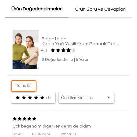
Ürün Değerlendirmeleri
Ürün Soru ve Cevapları
Bipantolon
Kadın Yağ Yeşili Krem Parmak Detaylı 2'li Body
4.1
8 Değerlendirme
|
5 Yorum
Tümü (5)
(3)
Çok beğendim diğer renklerini de aldım
S** A**
|
18.04.2024
|
Beden: M