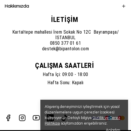
Hakkımızda
İLETİŞİM
Kartaltepe mahallesi İrem Sokak No 12C Bayrampaşa/
İSTANBUL
0850 377 01 61
destek@bipantolon.com
ÇALIŞMA SAATLERİ
Hafta İçi: 09:00 - 18:00
Hafta Sonu: Kapalı
Alışveriş deneyiminizi iyileştirmek için yasal
düzenlemelere uygun çerezler (cookies)
kullanıyoruz. Detaylı bilgiye
Gizlilik ve Çerez
Politikası
sayfamızdan erişebilirsiniz.
Anladım