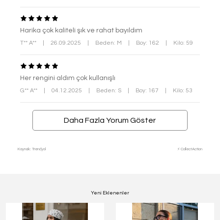
Harika çok kaliteli şık ve rahat bayıldım
T** A**
|
26.09.2025
|
Beden: M
|
Boy: 162
|
Kilo: 59
Her rengini aldım çok kullanışlı
G** A**
|
04.12.2025
|
Beden: S
|
Boy: 167
|
Kilo: 53
Daha Fazla Yorum Göster
Kaynak: Trendyol
⚡ CollectAction
Yeni Eklenenler