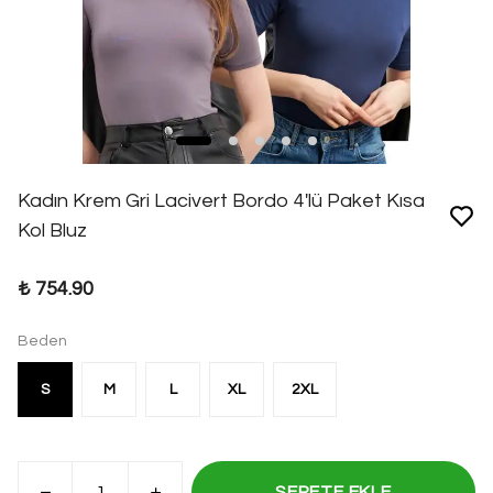
Kadın Krem Gri Lacivert Bordo 4'lü Paket Kısa
Kol Bluz
₺ 754.90
Beden
S
M
L
XL
2XL
SEPETE EKLE