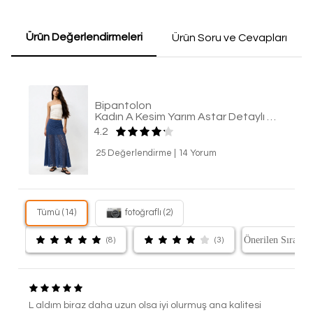
Ürün Değerlendirmeleri
Ürün Soru ve Cevapları
Bipantolon
Kadın A Kesim Yarım Astar Detaylı Dantel Maxi Etek
4.2
25 Değerlendirme
|
14 Yorum
Tümü (14)
fotoğraflı (2)
(8)
(3)
L aldım biraz daha uzun olsa iyi olurmuş ana kalitesi