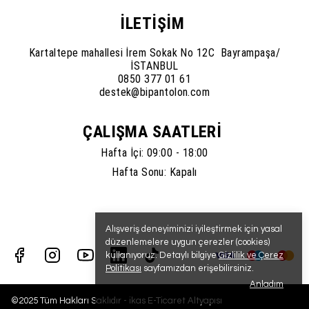
İLETİŞİM
Kartaltepe mahallesi İrem Sokak No 12C Bayrampaşa/
İSTANBUL
0850 377 01 61
destek@bipantolon.com
ÇALIŞMA SAATLERİ
Hafta İçi: 09:00 - 18:00
Hafta Sonu: Kapalı
Alışveriş deneyiminizi iyileştirmek için yasal
düzenlemelere uygun çerezler (cookies)
kullanıyoruz. Detaylı bilgiye
Gizlilik ve Çerez
Politikası
sayfamızdan erişebilirsiniz.
Anladım
©2025 Tüm Hakları Saklıdır - ikas E-Ticaret
Altyapısı