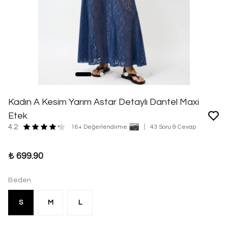
Kadın A Kesim Yarım Astar Detaylı Dantel Maxi
Etek
4.2
16+ Değerlendirme
43 Soru & Cevap
₺ 699.90
Beden
S
M
L