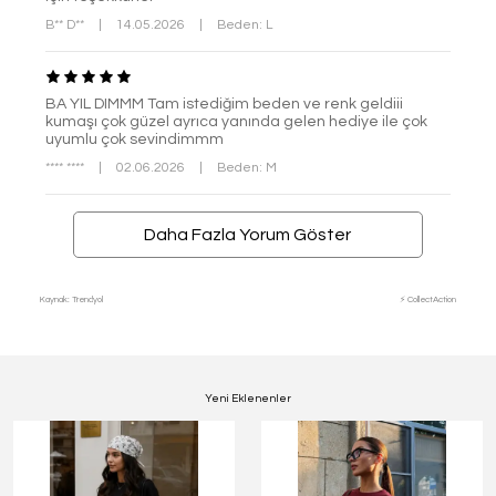
B** D**
|
14.05.2026
|
Beden: L
BA YIL DIMMM Tam istediğim beden ve renk geldiii
kumaşı çok güzel ayrıca yanında gelen hediye ile çok
uyumlu çok sevindimmm
**** ****
|
02.06.2026
|
Beden: M
Daha Fazla Yorum Göster
Kaynak: Trendyol
⚡ CollectAction
Yeni Eklenenler