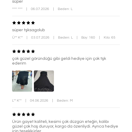
süper
**** ****
|
06.07.2026
|
Beden: L
süper tşksagolub
Ü** K**
|
03.07.2026
|
Beden: L
|
Boy: 160
|
Kilo: 65
çok güzel göründüğü gibi geldi hediye için çok tşk
ederim
L** K**
|
04.06.2026
|
Beden: M
Ürün gayet kaliteli, kesimi çok düzgün eteğin, kalıbı
güzel çok hoş duruyor, kargo da özenliydi. Ayrıca hediye
için teşekkürler