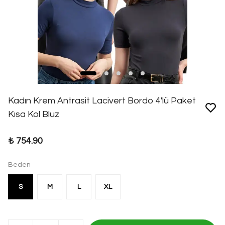
Kadın Krem Antrasit Lacivert Bordo 4'lü Paket
Kısa Kol Bluz
₺ 754.90
Beden
S
M
L
XL