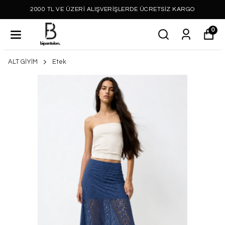
2000 TL VE ÜZERİ ALIŞVERİŞLERDE ÜCRETSİZ KARGO
0
ALT GİYİM
Etek