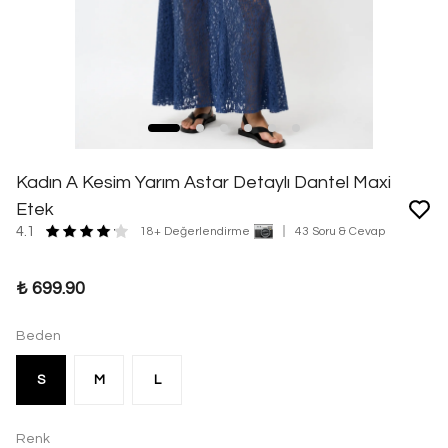
Kadın A Kesim Yarım Astar Detaylı Dantel Maxi
Etek
4.1
18+ Değerlendirme
43 Soru & Cevap
₺ 699.90
Beden
S
M
L
Renk