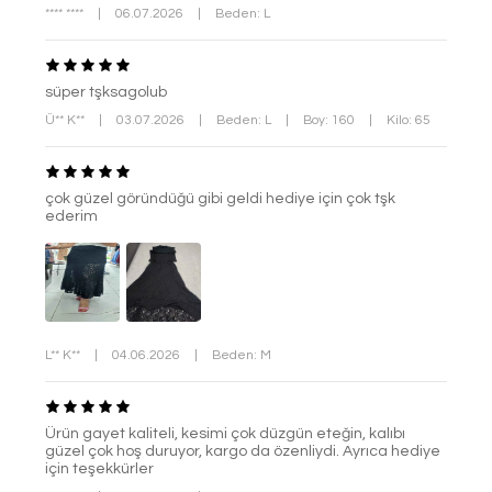
**** ****
|
06.07.2026
|
Beden: L
süper tşksagolub
Ü** K**
|
03.07.2026
|
Beden: L
|
Boy: 160
|
Kilo: 65
çok güzel göründüğü gibi geldi hediye için çok tşk
ederim
L** K**
|
04.06.2026
|
Beden: M
Ürün gayet kaliteli, kesimi çok düzgün eteğin, kalıbı
güzel çok hoş duruyor, kargo da özenliydi. Ayrıca hediye
için teşekkürler