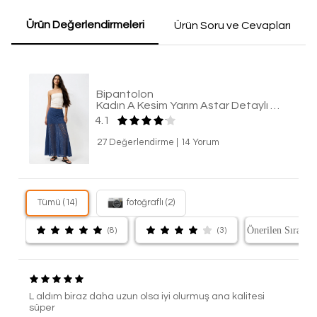
Ürün Değerlendirmeleri
Ürün Soru ve Cevapları
Bipantolon
Kadın A Kesim Yarım Astar Detaylı Dantel Maxi Etek
4.1
27 Değerlendirme
|
14 Yorum
Tümü (14)
fotoğraflı (2)
(8)
(3)
L aldım biraz daha uzun olsa iyi olurmuş ana kalitesi
süper