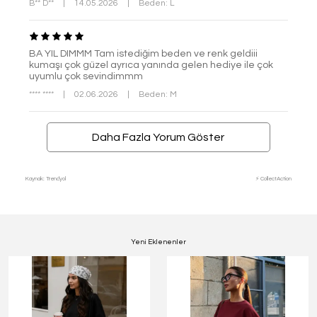
B** D**
|
14.05.2026
|
Beden: L
BA YIL DIMMM Tam istediğim beden ve renk geldiii
kumaşı çok güzel ayrıca yanında gelen hediye ile çok
uyumlu çok sevindimmm
**** ****
|
02.06.2026
|
Beden: M
Daha Fazla Yorum Göster
Kaynak: Trendyol
⚡ CollectAction
Yeni Eklenenler