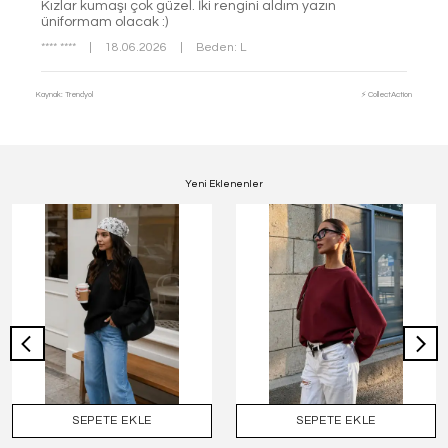
Kızlar kumaşı çok güzel. İki rengini aldım yazın
üniformam olacak :)
**** ****
|
18.06.2026
|
Beden: L
Kaynak: Trendyol
⚡ CollectAction
Yeni Eklenenler
SEPETE EKLE
SEPETE EKLE