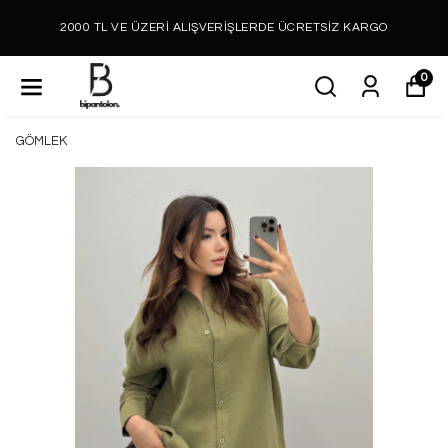
2000 TL VE ÜZERİ ALIŞVERİŞLERDE ÜCRETSİZ KARGO
0
GÖMLEK